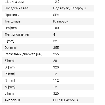
Ширина ремня
12,7
Посадка на вал
Под втулку Тапербуш
Профиль
SPA
Тип шкива
Клиновой
Dm [mm]
100
Тип исполнения
4
L [mm]
32
Dp [mm]
355
Расчетный диаметр [мм]
355
F [mm]
20
Di [mm]
320
P [mm]
12
N [mm]
112
M [mm]
12
J [mm]
320
Аналог SKF
PHP 1SPA355TB