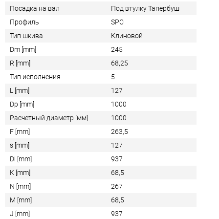
Посадка на вал
Под втулку Тапербуш
Профиль
SPC
Тип шкива
Клиновой
Dm [mm]
245
R [mm]
68,25
Тип исполнения
5
L [mm]
127
Dp [mm]
1000
Расчетный диаметр [мм]
1000
F [mm]
263,5
s [mm]
127
Di [mm]
937
K [mm]
68,5
N [mm]
267
M [mm]
68,5
J [mm]
937