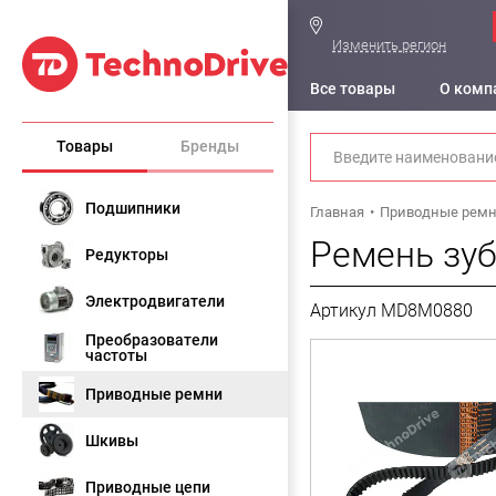
Изменить регион
Все товары
О комп
Товары
Бренды
Подшипники
Главная
Приводные рем
Ремень зуб
Редукторы
Электродвигатели
Артикул MD8M0880
Преобразователи
частоты
Приводные ремни
Шкивы
Приводные цепи