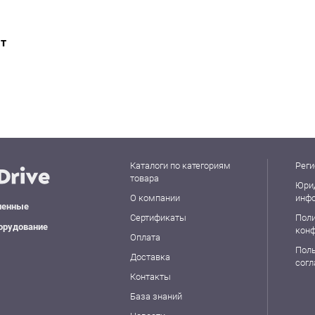
ат
Каталоги по категориям
Реги
товара
Юри
О компании
инф
ленные
Сертификаты
Пол
орудование
кон
Оплата
Пол
Доставка
сог
Контакты
База знаний