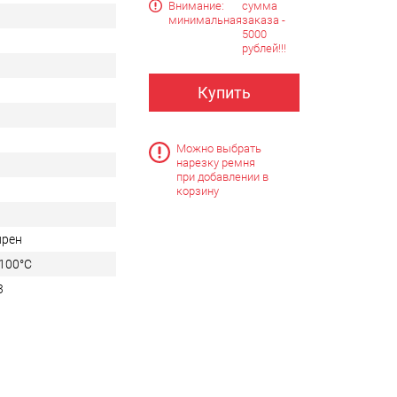
Внимание:
сумма
минимальная
заказа -
5000
рублей!!!
Купить
Можно выбрать
нарезку ремня
при добавлении в
корзину
прен
+100°C
3