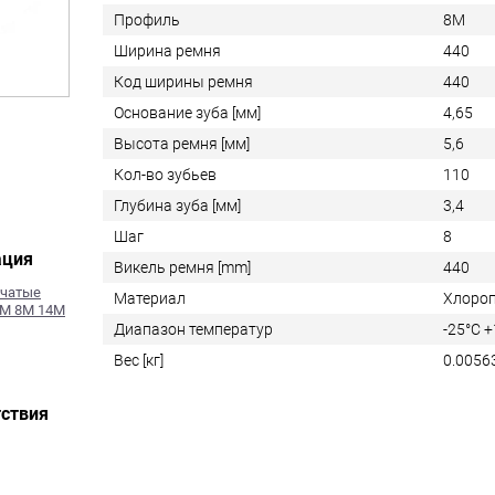
Профиль
8M
Ширина ремня
440
Код ширины ремня
440
Основание зуба [мм]
4,65
Высота ремня [мм]
5,6
Кол-во зубьев
110
Глубина зуба [мм]
3,4
Шаг
8
ация
Викель ремня [mm]
440
бчатые
Материал
Хлоро
5M 8M 14M
Диапазон температур
-25°C 
Вес [кг]
0.0056
ствия