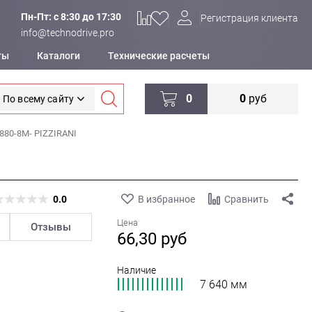
Пн-Пт: c 8:30 до 17:30
Регистрация клиента
info@technodrive.pro
ты
Каталоги
Технические расчеты
0
0
руб
По всему сайту
880-8M- PIZZIRANI
0.0
В избранное
Сравнить
Цена
Отзывы
66,30
руб
Наличие
7 640 мм