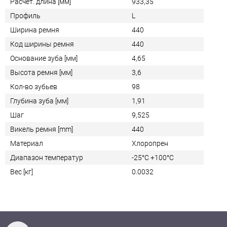
Расчет. длина [мм]
933,35
Профиль
L
Ширина ремня
440
Код ширины ремня
440
Основание зуба [мм]
4,65
Высота ремня [мм]
3,6
Кол-во зубьев
98
Глубина зуба [мм]
1,91
Шаг
9,525
Викель ремня [mm]
440
Материал
Хлоропрен
Диапазон температур
-25°C +100°C
Вес [кг]
0.0032