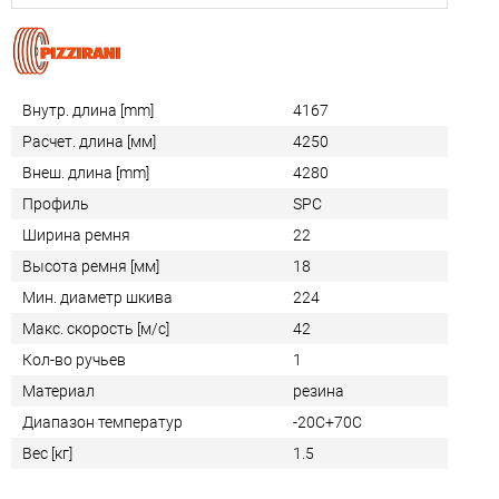
Внутр. длина [mm]
4167
Расчет. длина [мм]
4250
Внеш. длина [mm]
4280
Профиль
SPC
Ширина ремня
22
Высота ремня [мм]
18
Мин. диаметр шкива
224
Макс. скорость [м/с]
42
Кол-во ручьев
1
Материал
резина
Диапазон температур
-20С+70С
Вес [кг]
1.5