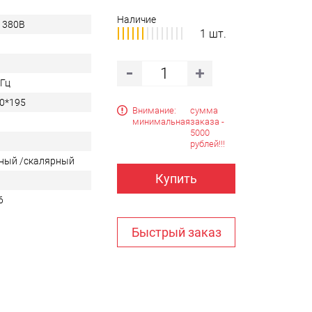
Наличие
 380В
1 шт.
0Гц
0*195
Внимание:
сумма
минимальная
заказа -
5000
рублей!!!
ный /скалярный
Купить
6
Быстрый заказ