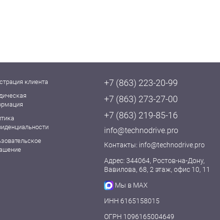
+7 (863) 223-20-99
страция клиента
дическая
+7 (863) 273-27-00
ормация
+7 (863) 219-85-16
итика
фиденциальности
info@technodrive.pro
ьзовательское
Контакты:
info@technodrive.pro
лашение
Адрес: 344064, Ростов-на-Дону,
Вавилова, 68, 2 этаж, офис 10, 11
Мы в MAX
ИНН 6165158015
ОГРН 1096165004649