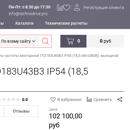
Пн-Пт: c 8:30 до 17:30
Регистрация клиента
info@technodrive.pro
ты
Каталоги
Технические расчеты
0
0
руб
По всему сайту
ь частоты векторный ITD183U43B3 IP54 (18,5 кВтx380В), выходной
183U43B3 IP54 (18,5
0.0
В избранное
Сравнить
Цена
Отзывы
102 100,00
руб