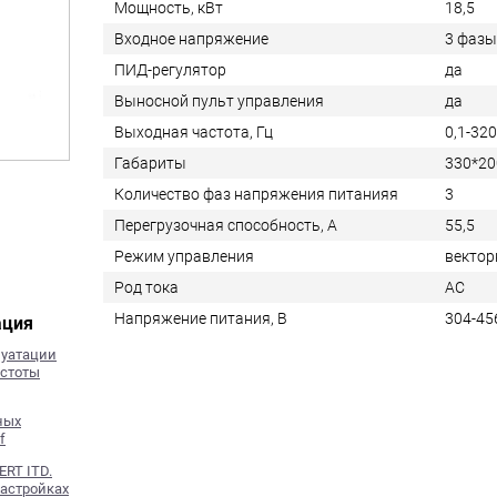
Мощность, кВт
18,5
Входное напряжение
3 фазы
ПИД-регулятор
да
Выносной пульт управления
да
Выходная частота, Гц
0,1-32
Габариты
330*20
Количество фаз напряжения питанияя
3
Перегрузочная способность, А
55,5
Режим управления
вектор
Род тока
AC
Напряжение питания, В
304-45
ация
луатации
астоты
ных
f
RT ITD.
настройках