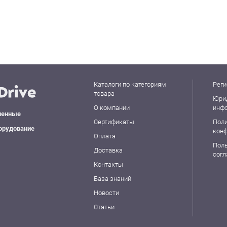
Каталоги по категориям
Реги
товара
Юри
О компании
инф
ленные
Сертификаты
Пол
орудование
кон
Оплата
Пол
Доставка
сог
Контакты
База знаний
Новости
Статьи