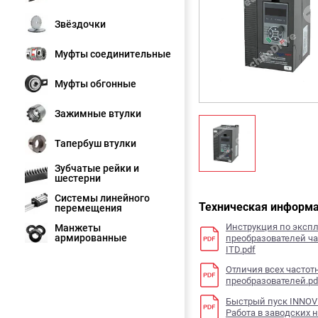
Звёздочки
Муфты соединительные
Муфты обгонные
Зажимные втулки
Тапербуш втулки
Зубчатые рейки и
шестерни
Системы линейного
Техническая информ
перемещения
Инструкция по эксп
Манжеты
армированные
преобразователей ч
ITD.pdf
Отличия всех частот
преобразователей.pd
Быстрый пуск INNOVE
Работа в заводских 