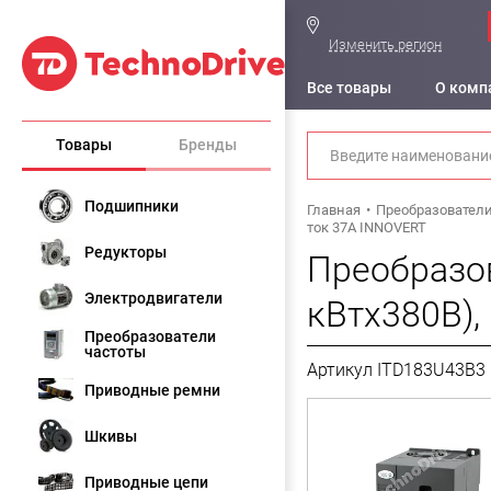
Изменить регион
Все товары
О комп
Товары
Бренды
Подшипники
Главная
Преобразователи
ток 37А INNOVERT
Редукторы
Преобразов
Электродвигатели
кВтx380В),
Преобразователи
частоты
Артикул ITD183U43B3
Приводные ремни
Шкивы
Приводные цепи