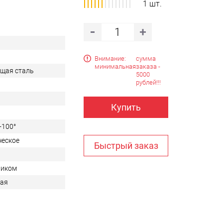
1 шт.
Внимание:
сумма
минимальная
заказа -
щая сталь
5000
рублей!!!
Купить
 +100°
ческое
Быстрый заказ
риком
кая