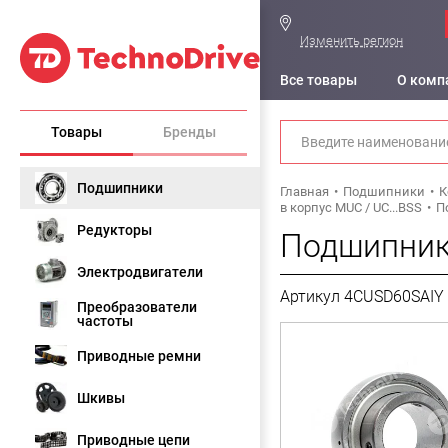
Изменить регион
Все товары
О комп
Товары
Бренды
Подшипники
Главная
Подшипники
К
в корпус MUC / UC...BSS
П
Редукторы
Подшипник
Электродвигатели
Артикул 4CUSD60SAIY
Преобразователи
частоты
Приводные ремни
Шкивы
Приводные цепи