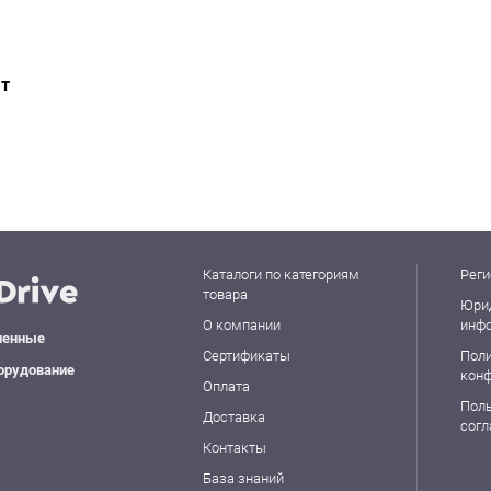
ат
Каталоги по категориям
Реги
товара
Юри
О компании
инф
ленные
Сертификаты
Пол
орудование
кон
Оплата
Пол
Доставка
сог
Контакты
База знаний