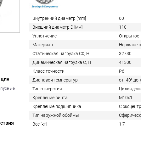
Внутренний диаметр [mm]
60
Внешний диаметр D [мм]
110
Уплотнение
Открытое
Материал
Нержавею
Статическая нагрузка C0, Н
32730
Динамическая нагрузка C, Н
41500
Класс точности
P6
ация
Диапазон температур
от -40° до
рпусные
Тип отверстия
Цилиндри
Крепление винта
M10x1
Крепление подшипника
С эксцент
Тип наружной обоймы
Сферичес
ствия
Вес [кг]
1.7