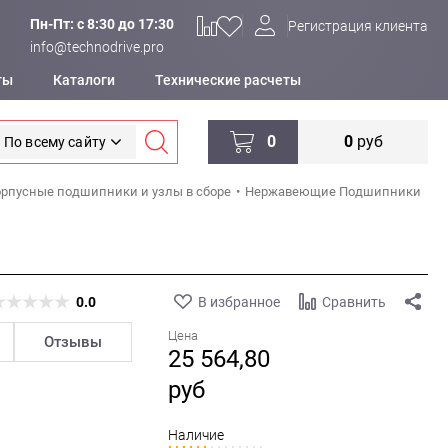
Пн-Пт: c 8:30 до 17:30
Регистрация клиента
info@technodrive.pro
ты
Каталоги
Технические расчеты
0
0
руб
По всему сайту
рпусные подшипники и узлы в сборе
Нержавеющие Подшипники
0.0
В избранное
Сравнить
Цена
Отзывы
25 564,80
руб
Наличие