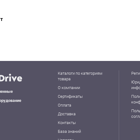
ат
Каталоги по категориям
Реги
товара
Юри
О компании
инф
ленные
Сертификаты
Пол
орудование
кон
Оплата
Пол
Доставка
сог
Контакты
База знаний