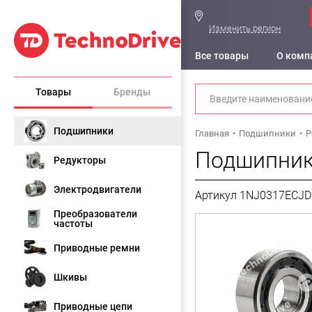
Изменить регион
Все товары
О комп
Товары
Бренды
Подшипники
Главная
Подшипники
Р
Подшипник
Редукторы
Электродвигатели
Артикул 1NJ0317ECJD
Преобразователи
частоты
Приводные ремни
Шкивы
Приводные цепи