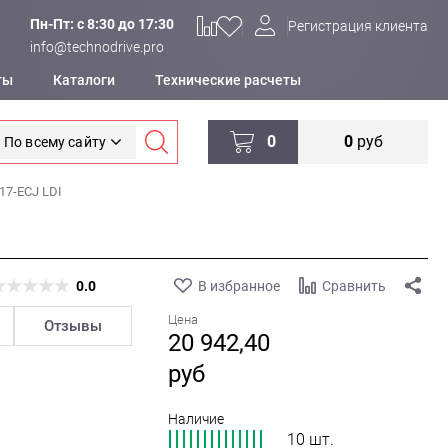
Пн-Пт: c 8:30 до 17:30
Регистрация клиента
info@technodrive.pro
ты
Каталоги
Технические расчеты
0
0
руб
По всему сайту
7-ECJ LDI
0.0
В избранное
Сравнить
Цена
Отзывы
20 942,40
руб
Наличие
10 шт.