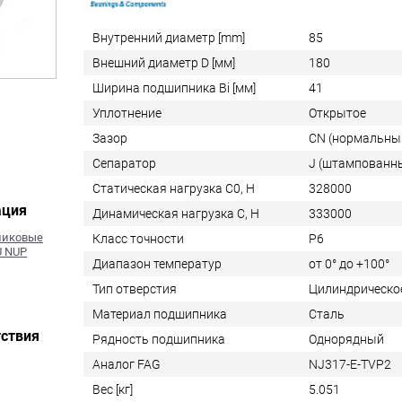
Внутренний диаметр [mm]
85
Внешний диаметр D [мм]
180
Ширина подшипника Bi [мм]
41
Уплотнение
Открытое
Зазор
CN (нормальны
Сепаратор
J (штампованн
Статическая нагрузка C0, Н
328000
ация
Динамическая нагрузка C, Н
333000
оликовые
Класс точности
P6
U NUP
Диапазон температур
от 0° до +100°
Тип отверстия
Цилиндрическо
Материал подшипника
Сталь
ствия
Рядность подшипника
Однорядный
Аналог FAG
NJ317-E-TVP2
Вес [кг]
5.051