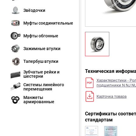
Звёздочки
Муфты соединительные
Муфты обгонные
Зажимные втулки
Тапербуш втулки
Техническая информ
Зубчатые рейки и
шестерни
Характеристики - Р
Системы линейного
подшипники N NJ N
перемещения
Карточка товара
Манжеты
армированные
Сертификаты соответ
стандартам