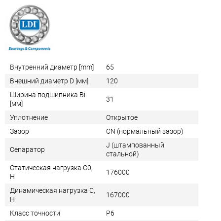
Внутренний диаметр [mm]
65
Внешний диаметр D [мм]
120
Ширина подшипника Bi
31
[мм]
Уплотнение
Открытое
Зазор
CN (нормальный зазор)
J (штампованный
Сепаратор
стальной)
Статическая нагрузка C0,
176000
Н
Динамическая нагрузка C,
167000
Н
Класс точности
P6