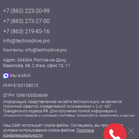
+7 (863) 223-20-99
+7 (863) 273-27-00
+7 (863) 219-85-16
info@technodrive.pro
Контакты:
info@technodrive.pro
Адрес: 344064, Ростов-на-Дону,
Вавилова, 68, 2 этаж, офис 10, 11
Мы в MAX
ИНН 6165158015
ОГРН 1096165004649
Информация, представленная на сайте technodrive.pro, не является
публичной офертой, определяемой положениями ч. 2 ст. 437
Гражданского кодекса РФ. Для получения точной информации о
стоимости товаров и условиях поставки, пожалуйста, обратитесь к нашим
менеджерам.
Наш Сайт использует cookie-файлы. Соглашаясь, вы принимаете
условия использования cookie-файлов.
Политика
© 2009—2026, ООО «Технодрайв».
конфиденциальности