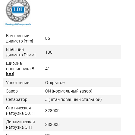
Внутренний
85
диаметр [mm]
Внешний
180
диаметр D [мм]
Ширина
подшипника Bi
41
[мм]
Уплотнение
Открытое
Зазор
CN (нормальный зазор)
Сепаратор
J (штампованный стальной)
Статическая
328000
нагрузка C0, Н
Динамическая
333000
нагрузка C, Н