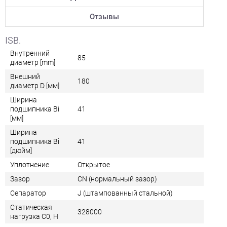
Отзывы
ISB.
Внутренний
85
диаметр [mm]
Внешний
180
диаметр D [мм]
Ширина
подшипника Bi
41
[мм]
Ширина
подшипника Bi
41
[дюйм]
Уплотнение
Открытое
Зазор
CN (нормальный зазор)
Сепаратор
J (штампованный стальной)
Статическая
328000
нагрузка C0, Н