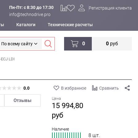
Пн-Пт: c 8:30 до 17:30
Регистрация клиента
info@technodrive.pro
ты
Каталоги
Технические расчеты
0
0
руб
По всему сайту
ECJ LDI
0.0
В избранное
Сравнить
Цена
Отзывы
15 994,80
руб
Наличие
8 шт.