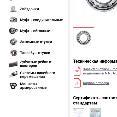
Звёздочки
Муфты соединительные
Муфты обгонные
Зажимные втулки
Тапербуш втулки
Техническая информ
Зубчатые рейки и
шестерни
Характеристики - Р
Системы линейного
подшипники N NJ N
перемещения
Карточка товара
Манжеты
армированные
Сертификаты соответ
стандартам