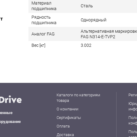
Материал
Сталь
подшипника
Рядность
ат
Однорядный
подшипника
Альтернативная маркиров
Аналог FAG
FAG N314-E-TVP2
Вес [кг]
3.002
Каталоги по категориям
Реги
товара
Юри
О компании
инф
ленные
Сертификаты
Пол
орудование
кон
Оплата
Пол
Доставка