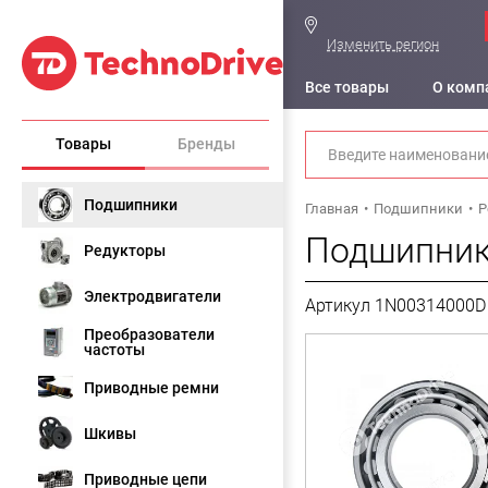
Изменить регион
Все товары
О комп
Товары
Бренды
Подшипники
Главная
Подшипники
Р
Подшипник 
Редукторы
Электродвигатели
Артикул 1N00314000D
Преобразователи
частоты
Приводные ремни
Шкивы
Приводные цепи