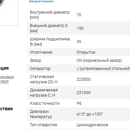
Внутренний диаметр
70
[mm]
Внешний диаметр D
150
[мм]
Ширина подшипника
35
Bi [мм]
Уплотнение
Открытое
Зазор
CN (нормальный зазор)
ация
Сепаратор
J (штампованный стальной
Статическая
оликовые
223000
U NUP
нагрузка C0, Н
Динамическая
231000
нагрузка C, Н
Класс точности
P6
ствия
Диапазон
от 0° до +100°
температур
Тип отверстия
Цилиндрическое