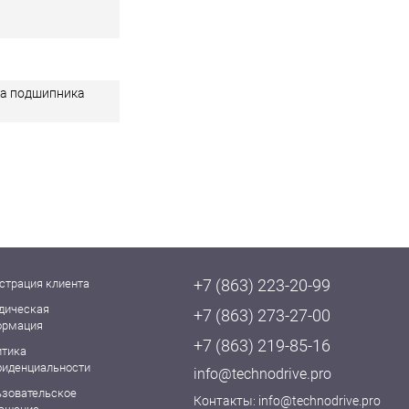
ка подшипника
+7 (863) 223-20-99
страция клиента
дическая
+7 (863) 273-27-00
ормация
+7 (863) 219-85-16
итика
фиденциальности
info@technodrive.pro
ьзовательское
Контакты:
info@technodrive.pro