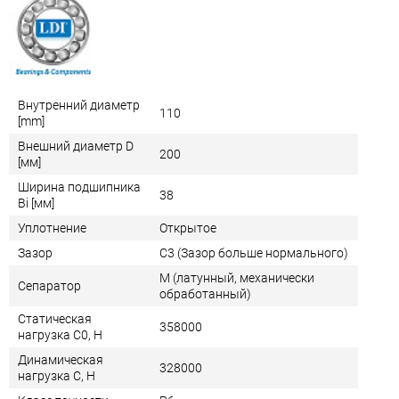
Внутренний диаметр
110
[mm]
Внешний диаметр D
200
[мм]
Ширина подшипника
38
Bi [мм]
Уплотнение
Открытое
Зазор
C3 (Зазор больше нормального)
M (латунный, механически
Сепаратор
обработанный)
Статическая
358000
нагрузка C0, Н
Динамическая
328000
нагрузка C, Н