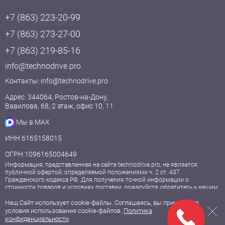
+7 (863) 223-20-99
+7 (863) 273-27-00
+7 (863) 219-85-16
info@technodrive.pro
Контакты:
info@technodrive.pro
Адрес: 344064, Ростов-на-Дону,
Вавилова, 68, 2 этаж, офис 10, 11
Мы в MAX
ИНН 6165158015
ОГРН 1096165004649
Информация, представленная на сайте technodrive.pro, не является
публичной офертой, определяемой положениями ч. 2 ст. 437
Гражданского кодекса РФ. Для получения точной информации о
стоимости товаров и условиях поставки, пожалуйста, обратитесь к нашим
менеджерам.
Наш Сайт использует cookie-файлы. Соглашаясь, вы принимаете
условия использования cookie-файлов.
Политика
© 2009—2026, ООО «Технодрайв».
конфиденциальности