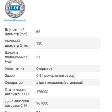
Внутренний
65
диаметр [mm]
Внешний
120
диаметр D [мм]
Ширина
подшипника Bi
31
[мм]
Уплотнение
Открытое
Зазор
CN (нормальный зазор)
Сепаратор
J (штампованный стальной)
Статическая
176000
нагрузка C0, Н
Динамическая
167000
нагрузка C, Н