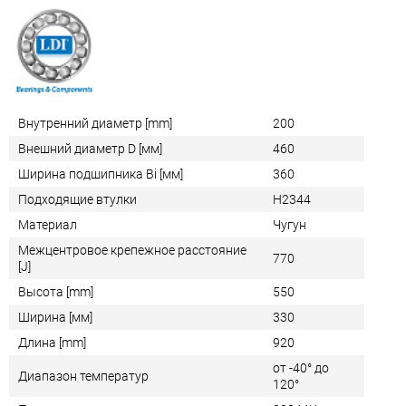
Внутренний диаметр [mm]
200
Внешний диаметр D [мм]
460
Ширина подшипника Bi [мм]
360
Подходящие втулки
H2344
Материал
Чугун
Межцентровое крепежное расстояние
770
[J]
Высота [mm]
550
Ширина [мм]
330
Длина [mm]
920
от -40° до
Диапазон температур
120°