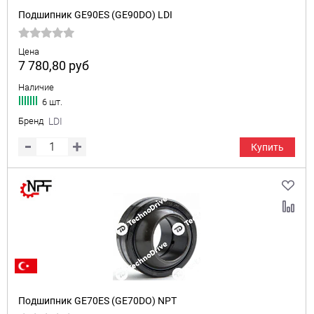
Подшипник GE90ES (GE90DO) LDI
Цена
7 780,80
руб
Наличие
6 шт.
Бренд
LDI
Купить
Подшипник GE70ES (GE70DO) NPT