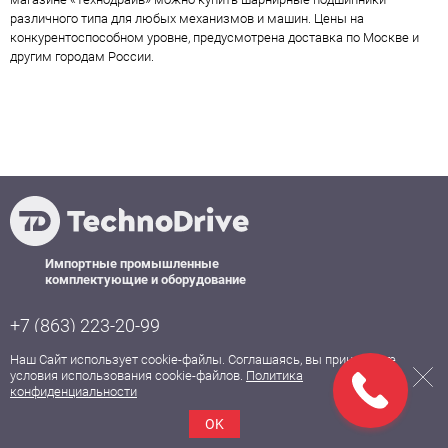
различного типа для любых механизмов и машин. Цены на
конкурентоспособном уровне, предусмотрена доставка по Москве и
другим городам России.
Импортные промышленные
комплектующие и оборудование
+7 (863) 223-20-99
+7 (863) 273-27-00
Наш Сайт использует cookie-файлы. Соглашаясь, вы принимаете
условия использования cookie-файлов.
Политика
+7 (863) 219-85-16
конфиденциальности
info@technodrive.pro
OK