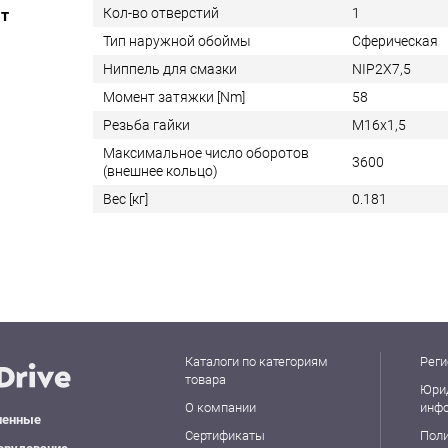
Кол-во отверстий
1
ат
Тип наружной обоймы
Сферическая
Ниппель для смазки
NIP2X7,5
Момент затяжки [Nm]
58
Резьба гайки
M16x1,5
Максимальное число оборотов
3600
(внешнее кольцо)
Вес [кг]
0.181
Каталоги по категориям
Реги
товара
Юри
О компании
инф
ленные
Сертификаты
Пол