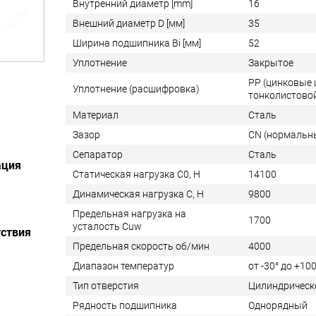
Внутренний диаметр [mm]
16
Внешний диаметр D [мм]
35
Ширина подшипника Bi [мм]
52
Уплотнение
Закрытое
PP (цинковые
Уплотнение (расшифровка)
тонколистовой
Материал
Сталь
Зазор
CN (нормальн
Сепаратор
Сталь
ация
Статическая нагрузка C0, Н
14100
Динамическая нагрузка C, Н
9800
Предельная нагрузка на
1700
усталость Cuw
ствия
Предельная скорость об/мин
4000
Диапазон температур
от -30° до +100
Тип отверстия
Цилиндрическ
Рядность подшипника
Однорядный