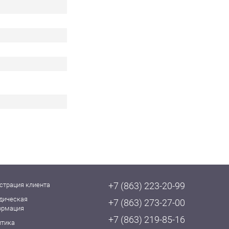
+7 (863) 223-20-99
страция клиента
дическая
+7 (863) 273-27-00
ормация
+7 (863) 219-85-16
итика