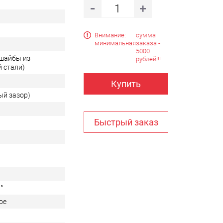
Внимание:
сумма
минимальная
заказа -
5000
 шайбы из
рублей!!!
 стали)
Купить
ый зазор)
Быстрый заказ
°
ое