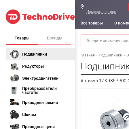
Изменить регион
Все товары
О комп
Товары
Бренды
Подшипники
Главная
Подшипники
О
Подшипник
Редукторы
Электродвигатели
Артикул 1ZKR35PP00
Преобразователи
частоты
Приводные ремни
Шкивы
Приводные цепи