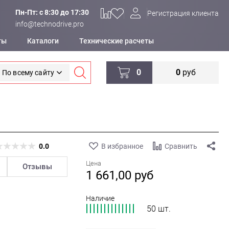
Пн-Пт: c 8:30 до 17:30
Регистрация клиента
info@technodrive.pro
ты
Каталоги
Технические расчеты
0
0
руб
По всему сайту
0.0
В избранное
Сравнить
Цена
Отзывы
1 661,00
руб
Наличие
50 шт.