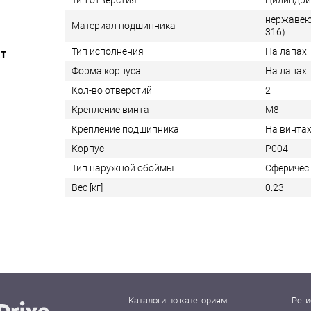
Тип отверстия
Цилиндри
нержавею
Материал подшипника
316)
Тип исполнения
На лапах
ат
Форма корпуса
На лапах
Кол-во отверстий
2
Крепление винта
M8
Крепление подшипника
На винта
Корпус
P004
Тип наружной обоймы
Сферичес
Вес [кг]
0.23
Каталоги по категориям
Реги