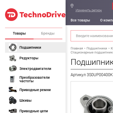
Изменить регион
Все товары
О комп
Товары
Бренды
Подшипники
Главная
Подшипники
К
Стационарные подшипниковы
Редукторы
Подшипник
Электродвигатели
Артикул 3S0UP00400K
Преобразователи
частоты
Приводные ремни
Шкивы
Приводные цепи