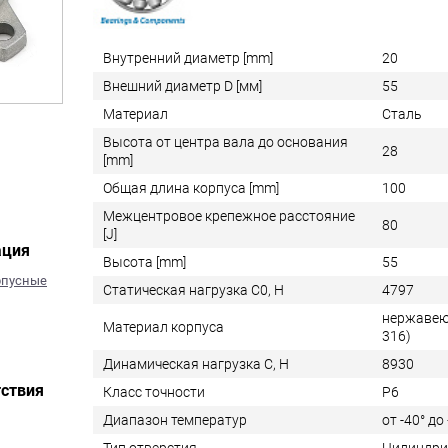
Внутренний диаметр [mm]
20
Внешний диаметр D [мм]
55
Материал
Сталь
Высота от центра вала до основания
28
[mm]
Общая длина корпуса [mm]
100
Межцентровое крепежное расстояние
80
[J]
ация
Высота [mm]
55
рпусные
Статическая нагрузка C0, Н
4797
нержавею
Материал корпуса
316)
Динамическая нагрузка C, Н
8930
ствия
Класс точности
P6
Диапазон температур
от -40° до