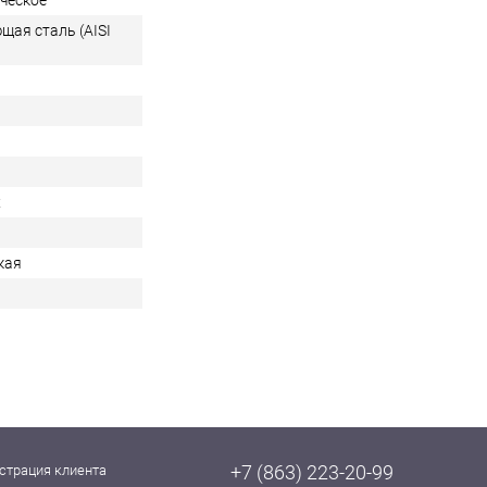
ческое
щая сталь (AISI
х
кая
+7 (863) 223-20-99
страция клиента