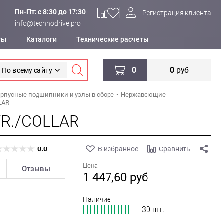
Пн-Пт: c 8:30 до 17:30
Регистрация клиента
info@technodrive.pro
ты
Каталоги
Технические расчеты
0
0
руб
По всему сайту
рпусные подшипники и узлы в сборе
Нержавеющие
LAR
TR./COLLAR
0.0
В избранное
Сравнить
Цена
Отзывы
1 447,60
руб
Наличие
30 шт.