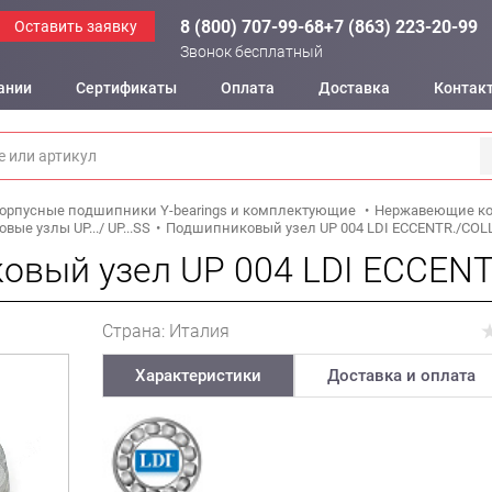
8 (800) 707-99-68
+7 (863) 223-20-99
Оставить заявку
Звонок бесплатный
ании
Сертификаты
Оплата
Доставка
Контак
орпусные подшипники Y-bearings и комплектующие
Нержавеющие ко
е узлы UP.../ UP...SS
Подшипниковый узел UP 004 LDI ECCENTR./COL
овый узел UP 004 LDI ECCEN
Страна: Италия
Характеристики
Доставка и оплата