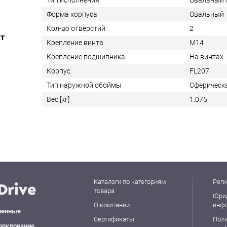
Тип исполнения
Овальный 
Форма корпуса
Овальный
Кол-во отверстий
2
ат
Крепление винта
M14
Крепление подшипника
На винтах
Корпус
FL207
Тип наружной обоймы
Сферическ
Вес [кг]
1.075
Каталоги по категориям
Реги
товара
Юри
О компании
инф
ленные
Сертификаты
Пол
орудование