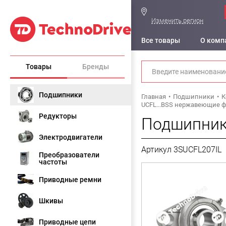
Изменить регион
Все товары
О комп
Товары
Бренды
Подшипники
Главная
Подшипники
К
UCFL...BSS нержавеющие 
Редукторы
Подшипнико
Электродвигатели
Артикул 3SUCFL207IL
Преобразователи
частоты
Приводные ремни
Шкивы
Приводные цепи