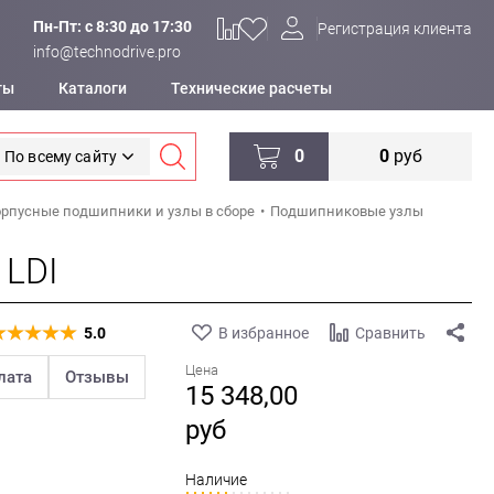
Пн-Пт: c 8:30 до 17:30
Регистрация клиента
info@technodrive.pro
ты
Каталоги
Технические расчеты
0
0
руб
По всему сайту
рпусные подшипники и узлы в сборе
Подшипниковые узлы
 LDI
5.0
В избранное
Сравнить
Цена
лата
Отзывы
15 348,00
руб
Наличие