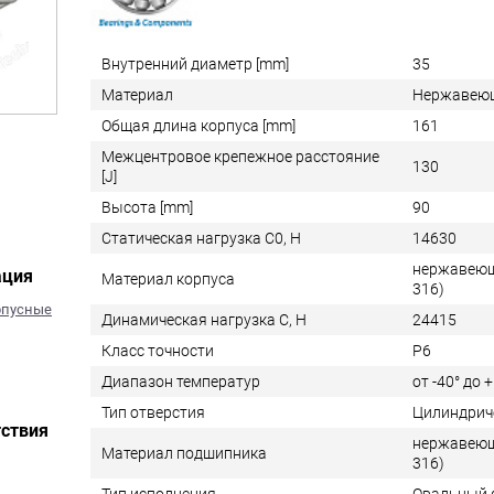
Внутренний диаметр [mm]
35
Материал
Нержавеющ
Общая длина корпуса [mm]
161
Межцентровое крепежное расстояние
130
[J]
Высота [mm]
90
Статическая нагрузка C0, Н
14630
нержавеюща
ация
Материал корпуса
316)
рпусные
Динамическая нагрузка C, Н
24415
Класс точности
P6
Диапазон температур
от -40° до 
Тип отверстия
Цилиндрич
ствия
нержавеюща
Материал подшипника
316)