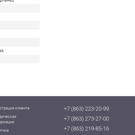
фланец
ая
+7 (863) 223-20-99
страция клиента
дическая
+7 (863) 273-27-00
ормация
+7 (863) 219-85-16
итика