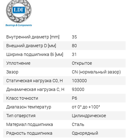
Внутренний диаметр [mm]
35
Внешний диаметр D [мм]
80
Ширина подшипника Bi [мм]
31
Уплотнение
Открытое
Зазор
CN (нормальный зазор)
Статическая нагрузка C0, Н
103000
Динамическая нагрузка C, Н
93000
Класс точности
P6
Диапазон температур
от 0° до +100°
Тип отверстия
Цилиндрическое
Материал подшипника
Сталь
Рядность подшипника
Однорядный