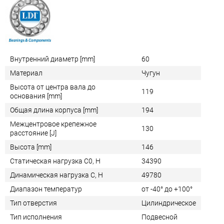
Внутренний диаметр [mm]
60
Материал
Чугун
Высота от центра вала до
119
основания [mm]
Общая длина корпуса [mm]
194
Межцентровое крепежное
130
расстояние [J]
Высота [mm]
146
Статическая нагрузка C0, Н
34390
Динамическая нагрузка C, Н
49780
Диапазон температур
от -40° до +100°
Тип отверстия
Цилиндрическое
Тип исполнения
Подвесной