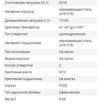
Статическая нагрузка C0, Н
6318
нержавеющая сталь
Материал корпуса
(AISI 316)
Динамическая нагрузка C, Н
12160
Диапазон температур
от -40° до +100°
Тип отверстия
Цилиндрическое
нержавеющая сталь
Материал подшипника
(AISI 316)
Тип исполнения
На лапах
Форма корпуса
На лапах
Кол-во отверстий
2
Крепление винта
M10
Крепление подшипника
На винтах
Корпус
P203
Тип наружной обоймы
Сферическая
Вес [кг]
0.69