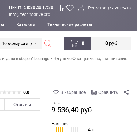
Пн-Пт: c 8:30 до 17:30
Регистрация клиента
info@technodrive.pro
ты
Каталоги
Технические расчеты
0
0
руб
По всему сайту
 и узлы в сборе Y-bearings
Чугунные Фланцевые подшипниковые
0.0
В избранное
Сравнить
Цена
Отзывы
9 536,40
руб
Наличие
4 шт.