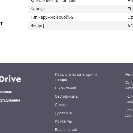
Крепление подшипника
На
Корпус
FL
Тип наружной обоймы
Сф
ат
Вес [кг]
5.
Каталоги по категориям
Реги
товара
Юри
О компании
инф
ленные
Сертификаты
Пол
орудование
кон
Оплата
Пол
Доставка
сог
Контакты
База знаний