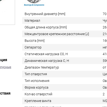
Внутренний диаметр [mm]
70
Материал
Чу
Общая длина корпуса [mm]
26
Межцентровое крепежное расстояние [J]
21
Высота [mm]
16
Сепаратор
не
Статическая нагрузка C0, Н
41
ация
Динамическая нагрузка C, Н
59
рпусные
Диапазон температур
от
Тип отверстия
Ци
Тип исполнения
Ов
Форма корпуса
Ов
ствия
Кол-во отверстий
2
Крепление винта
M