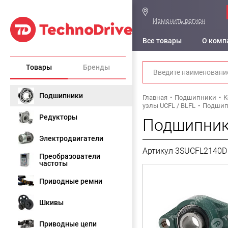
Изменить регион
Все товары
О комп
Товары
Бренды
Подшипники
Главная
Подшипники
К
узлы UCFL / BLFL
Подшипн
Редукторы
Подшипник
Электродвигатели
Артикул 3SUCFL2140D
Преобразователи
частоты
Приводные ремни
Шкивы
Приводные цепи