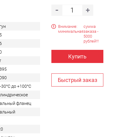
гун
Внимание:
сумма
минимальная
заказа -
5
5000
рублей!!!
6
0
Купить
т
895
090
Быстрый заказ
 -30°C до +100°C
линдрическое
альный фланец
альный
20