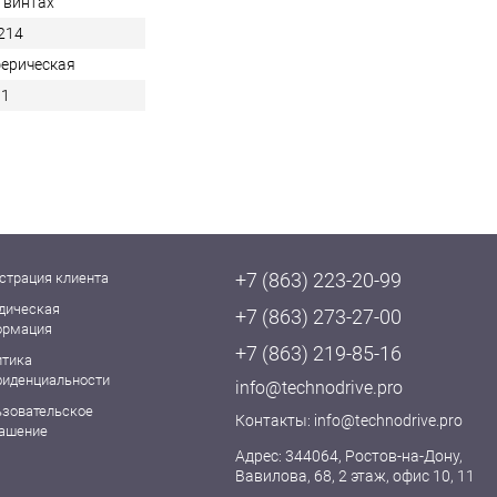
 винтах
214
ерическая
11
+7 (863) 223-20-99
страция клиента
дическая
+7 (863) 273-27-00
ормация
+7 (863) 219-85-16
итика
фиденциальности
info@technodrive.pro
ьзовательское
Контакты:
info@technodrive.pro
лашение
Адрес: 344064, Ростов-на-Дону,
Вавилова, 68, 2 этаж, офис 10, 11