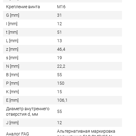
Крепление винта
M16
G [mm]
31
I [mm]
12
t [mm]
51
L [mm]
13
z [mm]
46,4
s [mm]
19
N [mm]
22,2
B [mm]
55
P [mm]
150
K [mm]
15
E [mm]
106,1
Диаметр внутреннего
55
отверстия d, мм
J [mm]
12
Альтернативная маркировка
Аналог FAG