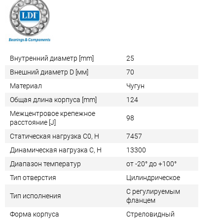
Внутренний диаметр [mm]
25
Внешний диаметр D [мм]
70
Материал
Чугун
Общая длина корпуса [mm]
124
Межцентровое крепежное
98
расстояние [J]
Статическая нагрузка C0, Н
7457
Динамическая нагрузка C, Н
13300
Диапазон температур
от -20° до +100°
Тип отверстия
Цилиндрическое
С регулируемым
Тип исполнения
фланцем
Форма корпуса
Стреловидный