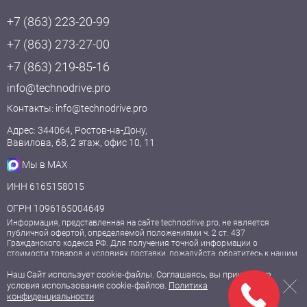
+7 (863) 223-20-99
+7 (863) 273-27-00
+7 (863) 219-85-16
info@technodrive.pro
Контакты:
info@technodrive.pro
Адрес: 344064, Ростов-на-Дону,
Вавилова, 68, 2 этаж, офис 10, 11
Мы в MAX
ИНН 6165158015
ОГРН 1096165004649
Информация, представленная на сайте technodrive.pro, не является
публичной офертой, определяемой положениями ч. 2 ст. 437
Гражданского кодекса РФ. Для получения точной информации о
стоимости товаров и условиях поставки, пожалуйста, обратитесь к нашим
менеджерам.
Наш Сайт использует cookie-файлы. Соглашаясь, вы принимаете
условия использования cookie-файлов.
Политика
© 2009—2026, ООО «Технодрайв».
конфиденциальности
Все права защищены.