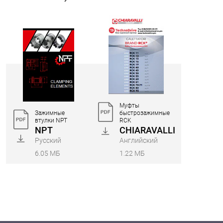
Муфты
Зажимные
быстрозажимные
втулки NPT
RCK
NPT
CHIARAVALLI
Русский
Английский
6.05 МБ
1.22 МБ