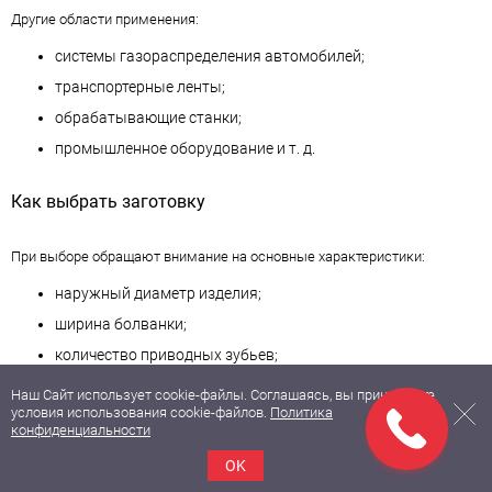
Другие области применения:
системы газораспределения автомобилей;
транспортерные ленты;
обрабатывающие станки;
промышленное оборудование и т. д.
Как выбрать заготовку
При выборе обращают внимание на основные характеристики:
наружный диаметр изделия;
ширина болванки;
количество приводных зубьев;
материал.
Наш Сайт использует cookie-файлы. Соглашаясь, вы принимаете
условия использования cookie-файлов.
Политика
В механизмах, подвергающихся большим динамическим нагрузкам,
конфиденциальности
перепадам температур, используют стальные шкивы. Модели из
алюминия выбирают для малонагруженных передач и машин, для
OK
которых важен вес и габариты деталей.