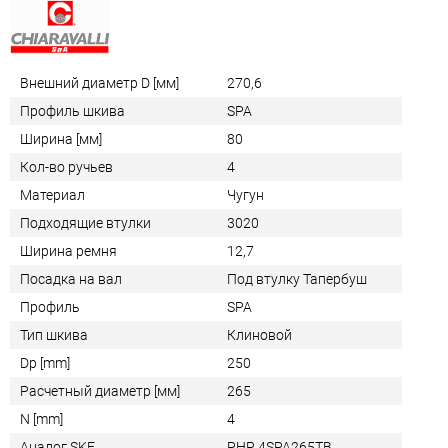
Внешний диаметр D [мм]
270,6
Профиль шкива
SPA
Ширина [мм]
80
Кол-во ручьев
4
Материал
Чугун
Подходящие втулки
3020
Ширина ремня
12,7
Посадка на вал
Под втулку Тапербуш
Профиль
SPA
Тип шкива
Клиновой
Dp [mm]
250
Расчетный диаметр [мм]
265
N [mm]
4
Аналог SKF
PHP 4SPA265TB