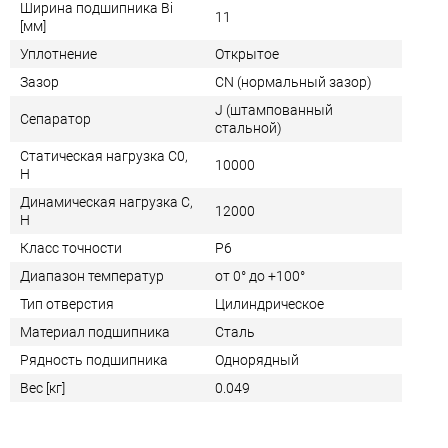
Ширина подшипника Bi
11
[мм]
Уплотнение
Открытое
Зазор
CN (нормальный зазор)
J (штампованный
Сепаратор
стальной)
Статическая нагрузка C0,
10000
Н
Динамическая нагрузка C,
12000
Н
Класс точности
P6
Диапазон температур
от 0° до +100°
Тип отверстия
Цилиндрическое
Материал подшипника
Сталь
Рядность подшипника
Однорядный
Вес [кг]
0.049