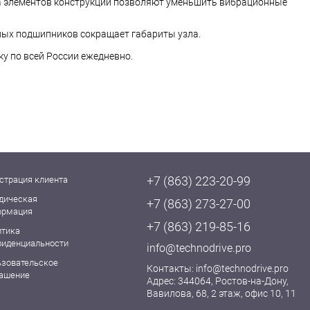
а элементов конструкции позволяют уменьшить вибрационные
ных подшипников сокращает габариты узла.
у по всей России ежедневно.
+7 (863) 223-20-99
страция клиента
дическая
+7 (863) 273-27-00
ормация
+7 (863) 219-85-16
итика
фиденциальности
info@technodrive.pro
ьзовательское
Контакты:
info@technodrive.pro
лашение
Адрес: 344064, Ростов-на-Дону,
Вавилова, 68, 2 этаж, офис 10, 11