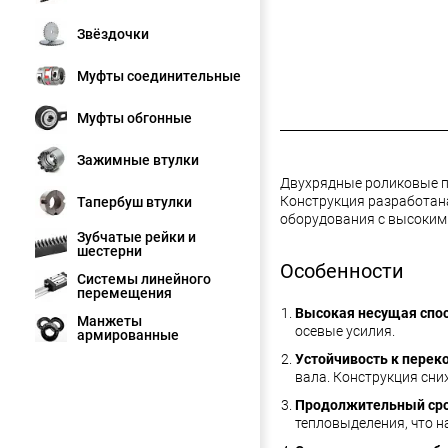
Звёздочки
Муфты соединительные
Муфты обгонные
Зажимные втулки
Двухрядные роликовые п
Конструкция разработан
Тапербуш втулки
оборудования с высоким
Зубчатые рейки и
шестерни
Особенности
Системы линейного
перемещения
Высокая несущая спос
Манжеты
осевые усилия.
армированные
Устойчивость к перек
вала. Конструкция сни
Продолжительный сро
тепловыделения, что н