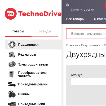
Изменить регион
Все товары
О комп
Товары
Бренды
Подшипники
Главная
Подшипники
Р
Двухрядны
Редукторы
Электродвигатели
Преобразователи
Артикул
частоты
Приводные ремни
Шкивы
Приводные цепи