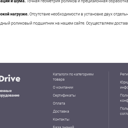
ации и шума.
Точная геометрия роликов и прецизионная обработк
окой нагрузке.
Отсутствие необходимости в установке двух отдель
ядный роликовый подшипник на нашем сайте. Осуществляем доставк
Каталоги по категориям
Реги
товара
Юри
О компании
инф
ленные
орудование
Сертификаты
Пол
кон
Оплата
Пол
Доставка
сог
Контакты
База знаний