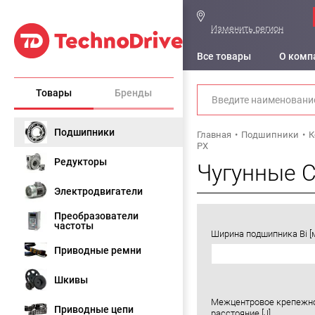
Изменить регион
Все товары
О комп
Товары
Бренды
Подшипники
Главная
Подшипники
К
PX
Редукторы
Чугунные С
Электродвигатели
Преобразователи
частоты
Ширина подшипника Bi [
Приводные ремни
Шкивы
Межцентровое крепежн
Приводные цепи
расстояние [J]