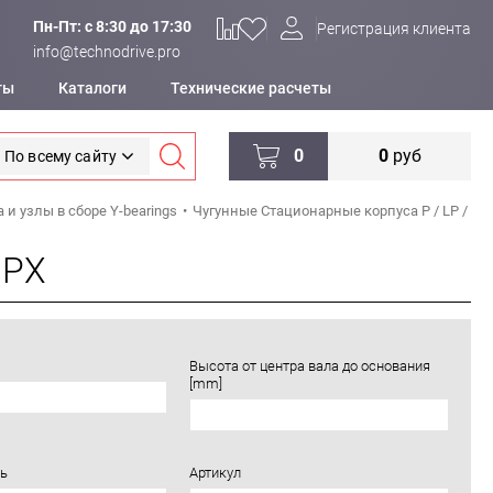
Пн-Пт: c 8:30 до 17:30
Регистрация клиента
info@technodrive.pro
ты
Каталоги
Технические расчеты
0
0
руб
По всему сайту
 и узлы в сборе Y-bearings
Чугунные Стационарные корпуса P / LP /
 PX
Высота от центра вала до основания
[mm]
ь
Артикул