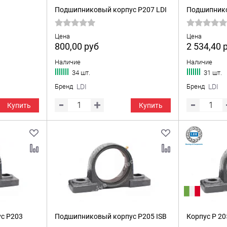
Подшипниковый корпус P207 LDI
Подшипнико
Цена
Цена
800,00
руб
2 534,40
Наличие
Наличие
34 шт.
31 шт.
Бренд
LDI
Бренд
LDI
Купить
Купить
с P203
Подшипниковый корпус P205 ISB
Корпус P 20