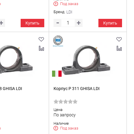
з
Под заказ
Бренд
LDI
Купить
Купить
8 GHISA LDI
Корпус P 311 GHISA LDI
Цена
По запросу
Наличие
з
Под заказ