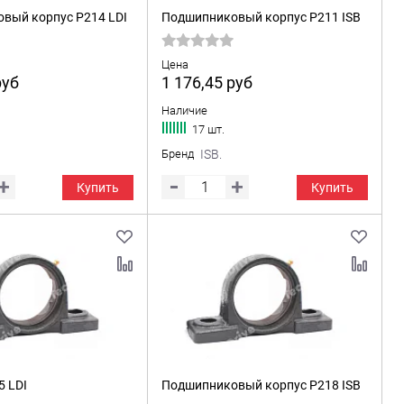
вый корпус P214 LDI
Подшипниковый корпус P211 ISB
Цена
руб
1 176,45
руб
Наличие
17 шт.
Бренд
ISB.
Купить
Купить
5 LDI
Подшипниковый корпус P218 ISB