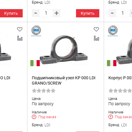
Бренд
LDI
Бренд
LDI
Купить
Купить
O LDI
Подшипниковый узел KP 000 LDI
Корпус P 00
GRANO/SCREW
Цена
Цена
По запросу
По запросу
Наличие
Наличие
Под заказ
Под зака
Бренд
LDI
Бренд
LDI