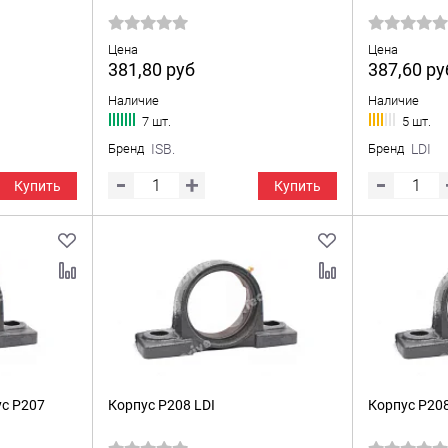
Цена
Цена
381,80
руб
387,60
ру
Наличие
Наличие
7 шт.
5 шт.
Бренд
ISB.
Бренд
LDI
Купить
Купить
с P207
Корпус P208 LDI
Корпус P20