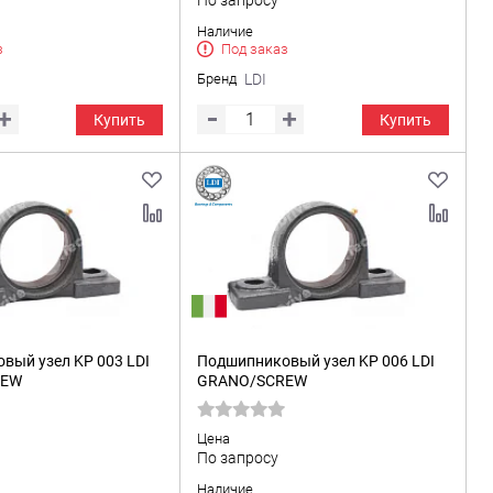
По запросу
Наличие
з
Под заказ
Бренд
LDI
Купить
Купить
вый узел KP 003 LDI
Подшипниковый узел KP 006 LDI
REW
GRANO/SCREW
Цена
По запросу
Наличие