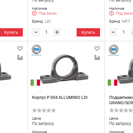
По запросу
По запросу
Наличие
Наличие
Под заказ
Под зака
Бренд
LDI
Бренд
NPT
Купить
Купить
Корпус P 004 ALLUMINIO LDI
Подшипнико
GRANO/SC
Цена
Цена
По запросу
По запросу
Наличие
Наличие