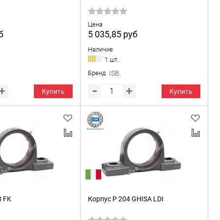
Цена
б
5 035,85
руб
Наличие
1 шт.
Бренд
ISB.
Купить
Купить
8 FK
Корпус P 204 GHISA LDI