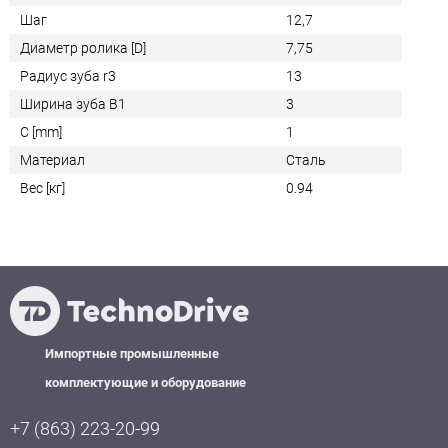
Шаг
12,7
Диаметр ролика [D]
7,75
Радиус зуба r3
13
Ширина зуба B1
3
C [mm]
1
Материал
Сталь
Вес [кг]
0.94
Импортные промышленные
комплектующие и оборудование
+7 (863) 223-20-99