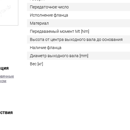
Передаточное число
Исполнение фланца
Материал
Передаваемый момент Mt [Nm]
Высота от центра выходного вала до основания
Наличие фланца
Диаметр выходного вала [mm]
Вес [кг]
ация
ервячные
тном
ствия