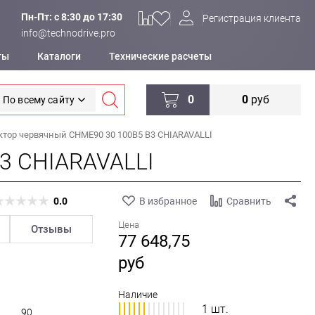
Пн-Пт: c 8:30 до 17:30
Регистрация клиента
info@technodrive.pro
ты
Каталоги
Технические расчеты
0
0
руб
По всему сайту
ктор червячный CHME90 30 100B5 B3 CHIARAVALLI
3 CHIARAVALLI
0.0
В избранное
Сравнить
Цена
Отзывы
77 648,75
руб
Наличие
1 шт.
90