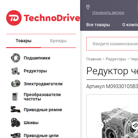
Изменить регион
Все товары
О комп
Товары
Бренды
Подшипники
Главная
Редукторы
Чер
Редуктор 
Редукторы
Электродвигатели
Артикул M09330105B
Преобразователи
частоты
Приводные ремни
Шкивы
Приводные цепи