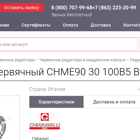
8 (800) 707-99-68
+7 (863) 223-20-99
Оставить заявку
Звонок бесплатный
ании
Сертификаты
Оплата
Доставка
Контак
вячные редукторы
Червячные редукторы в квадратном корпусе
Реду
червячный CHME90 30 100B5 B
3
Страна: Италия
Характеристики
Доставка и оплата
Габарит